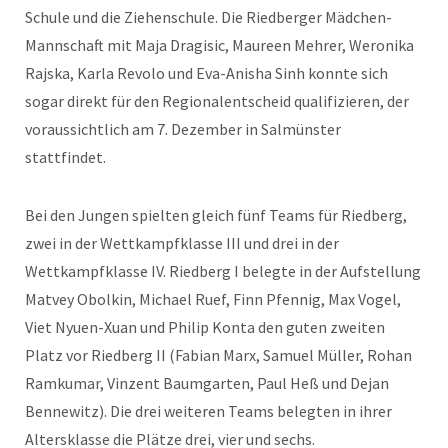
Schule und die Ziehenschule. Die Riedberger Mädchen-
Mannschaft mit Maja Dragisic, Maureen Mehrer, Weronika
Rajska, Karla Revolo und Eva-Anisha Sinh konnte sich
sogar direkt für den Regionalentscheid qualifizieren, der
voraussichtlich am 7. Dezember in Salmünster
stattfindet.
Bei den Jungen spielten gleich fünf Teams für Riedberg,
zwei in der Wettkampfklasse III und drei in der
Wettkampfklasse IV. Riedberg I belegte in der Aufstellung
Matvey Obolkin, Michael Ruef, Finn Pfennig, Max Vogel,
Viet Nyuen-Xuan und Philip Konta den guten zweiten
Platz vor Riedberg II (Fabian Marx, Samuel Müller, Rohan
Ramkumar, Vinzent Baumgarten, Paul Heß und Dejan
Bennewitz). Die drei weiteren Teams belegten in ihrer
Altersklasse die Plätze drei, vier und sechs.