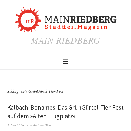
MAIN RIEDBERG
Schlagwort:
GrünGürtel-Tier-Fest
Kalbach-Bonames: Das GrünGürtel-Tier-Fest
auf dem »Alten Flugplatz«
3. Mai 2026
von
Andreas Woitun