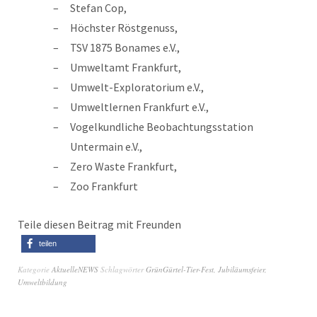
Stefan Cop,
Höchster Röstgenuss,
TSV 1875 Bonames e.V.,
Umweltamt Frankfurt,
Umwelt-Exploratorium e.V.,
Umweltlernen Frankfurt e.V.,
Vogelkundliche Beobachtungsstation
Untermain e.V.,
Zero Waste Frankfurt,
Zoo Frankfurt
Teile diesen Beitrag mit Freunden
teilen
Kategorie
AktuelleNEWS
Schlagwörter
GrünGürtel-Tier-Fest
,
Jubiläumsfeier
,
Umweltbildung