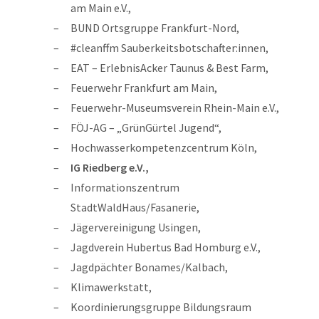
am Main e.V.,
BUND Ortsgruppe Frankfurt-Nord,
#cleanffm Sauberkeitsbotschafter:innen,
EAT – ErlebnisAcker Taunus & Best Farm,
Feuerwehr Frankfurt am Main,
Feuerwehr-Museumsverein Rhein-Main e.V.,
FÖJ-AG – „GrünGürtel Jugend“,
Hochwasserkompetenzcentrum Köln,
IG Riedberg e.V.,
Informationszentrum
StadtWaldHaus/Fasanerie,
Jägervereinigung Usingen,
Jagdverein Hubertus Bad Homburg e.V.,
Jagdpächter Bonames/Kalbach,
Klimawerkstatt,
Koordinierungsgruppe Bildungsraum