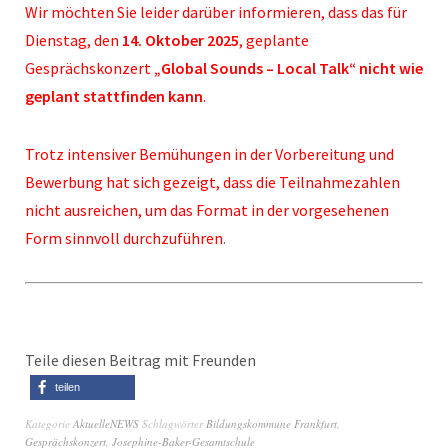
Wir möchten Sie leider darüber informieren, dass das für
Dienstag, den
14. Oktober 2025
, geplante
Gesprächskonzert
„Global Sounds – Local Talk“
nicht wie
geplant stattfinden kann
.
Trotz intensiver Bemühungen in der Vorbereitung und
Bewerbung hat sich gezeigt, dass die Teilnahmezahlen
nicht ausreichen, um das Format in der vorgesehenen
Form sinnvoll durchzuführen
.
Teile diesen Beitrag mit Freunden
teilen
Kategorie
AktuelleNEWS
Schlagwörter
Bildungskommune Frankfurt
,
Gesprächskonzert
,
Josephine-Baker-Gesamtschule