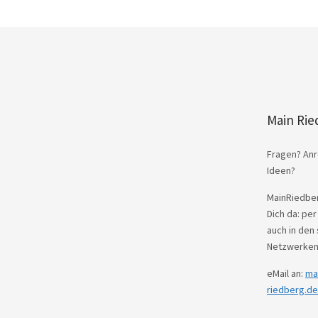
Main Rie
Fragen? Anr
Ideen?
MainRiedber
Dich da: per
auch in den 
Netzwerken
eMail an:
ma
riedberg.de