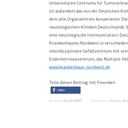
Universitären Centrums für Tumorerkra
ist außerdem das von der Deutschen Kreb
dem alle Organzentren kooperieren. Die 
neurologischen Kliniken Deutschlands. S
eine neurologische Intensivstation. Dar
Krankenhauses Nordwest in verschiedene
interdisziplinäre Gefäßzentrum mit se
Endometriosezentrum, das Multiple-Skl
www.krankenhaus-nordwest.de
Teile diesen Beitrag mit Freunden
teilen
Kategorie
AktuelleNEWS
Schlagwörter
Geriatrie
,
Kra