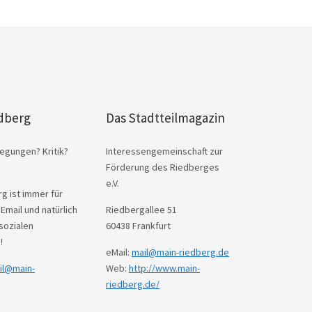
dberg
Das Stadtteilmagazin
egungen? Kritik?
Interessengemeinschaft zur
Förderung des Riedberges
e.V.
g ist immer für
 Email und natürlich
Riedbergallee 51
sozialen
60438 Frankfurt
!
eMail:
mail@main-riedberg.de
il@main-
Web:
http://www.main-
riedberg.de/