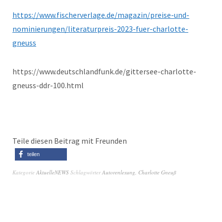
https://www.fischerverlage.de/magazin/preise-und-
nominierungen/literaturpreis-2023-fuer-charlotte-
gneuss
https://www.deutschlandfunk.de/gittersee-charlotte-
gneuss-ddr-100.html
Teile diesen Beitrag mit Freunden
teilen
Kategorie
AktuelleNEWS
Schlagwörter
Autorenlesung
,
Charlotte Gneuß