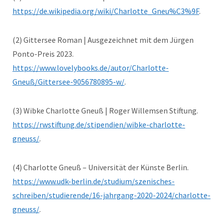
https://de.wikipedia.org/wiki/Charlotte_Gneu%C3%9F
.
(2) Gittersee Roman | Ausgezeichnet mit dem Jürgen
Ponto-Preis 2023.
https://www.lovelybooks.de/autor/Charlotte-
Gneuß/Gittersee-9056780895-w/
.
(3) Wibke Charlotte Gneuß | Roger Willemsen Stiftung.
https://rwstiftung.de/stipendien/wibke-charlotte-
gneuss/
.
(4) Charlotte Gneuß – Universität der Künste Berlin.
https://www.udk-berlin.de/studium/szenisches-
schreiben/studierende/16-jahrgang-2020-2024/charlotte-
gneuss/
.