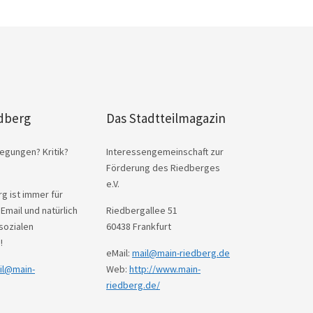
dberg
Das Stadtteilmagazin
egungen? Kritik?
Interessengemeinschaft zur
Förderung des Riedberges
e.V.
g ist immer für
 Email und natürlich
Riedbergallee 51
sozialen
60438 Frankfurt
!
eMail:
mail@main-riedberg.de
il@main-
Web:
http://www.main-
riedberg.de/