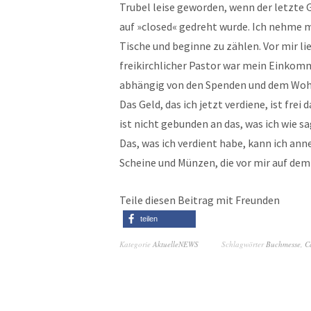
Trubel leise geworden, wenn der letzte 
auf »closed« gedreht wurde. Ich nehme mi
Tische und beginne zu zählen. Vor mir lie
freikirchlicher Pastor war mein Einkomm
abhängig von den Spenden und dem Wohlw
Das Geld, das ich jetzt verdiene, ist frei
ist nicht gebunden an das, was ich wie s
Das, was ich verdient habe, kann ich an
Scheine und Münzen, die vor mir auf dem
Teile diesen Beitrag mit Freunden
teilen
Kategorie
AktuelleNEWS
Schlagwörter
Buchmesse
,
C