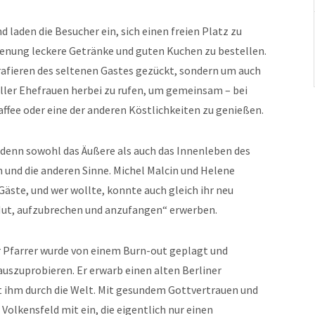
 laden die Besucher ein, sich einen freien Platz zu
ienung leckere Getränke und guten Kuchen zu bestellen.
afieren des seltenen Gastes gezückt, sondern um auch
ller Ehefrauen herbei zu rufen, um gemeinsam – bei
ffee oder eine der anderen Köstlichkeiten zu genießen.
denn sowohl das Äußere als auch das Innenleben des
n und die anderen Sinne. Michel Malcin und Helene
Gäste, und wer wollte, konnte auch gleich ihr neu
ut, aufzubrechen und anzufangen“ erwerben.
r Pfarrer wurde von einem Burn-out geplagt und
auszuprobieren. Er erwarb einen alten Berliner
t ihm durch die Welt. Mit gesundem Gottvertrauen und
olkensfeld mit ein, die eigentlich nur einen