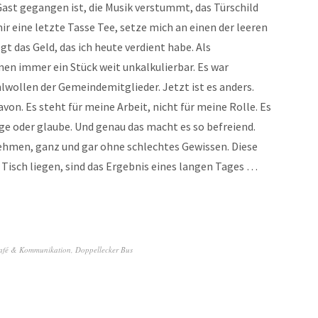
Gast gegangen ist, die Musik verstummt, das Türschild
r eine letzte Tasse Tee, setze mich an einen der leeren
gt das Geld, das ich heute verdient habe. Als
en immer ein Stück weit unkalkulierbar. Es war
ollen der Gemeindemitglieder. Jetzt ist es anders.
 davon. Es steht für meine Arbeit, nicht für meine Rolle. Es
age oder glaube. Und genau das macht es so befreiend.
nehmen, ganz und gar ohne schlechtes Gewissen. Diese
 Tisch liegen, sind das Ergebnis eines langen Tages …
afé & Kommunikation
,
Doppellecker Bus