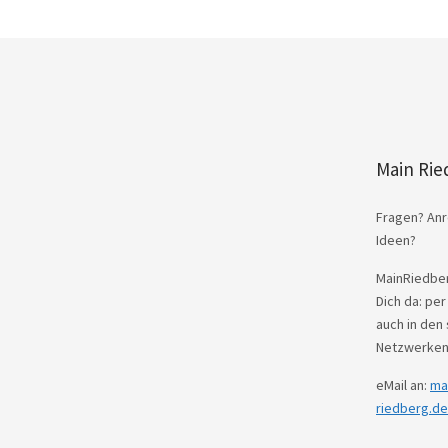
Main Rie
Fragen? Anr
Ideen?
MainRiedber
Dich da: per
auch in den 
Netzwerken
eMail an:
ma
riedberg.de