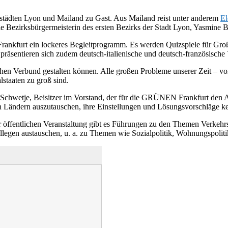
städten Lyon und Mailand zu Gast. Aus Mailand reist unter anderem
El
 Bezirksbürgermeisterin des ersten Bezirks der Stadt Lyon, Yasmine 
rankfurt ein lockeres Begleitprogramm. Es werden Quizspiele für Groß
räsentieren sich zudem deutsch-italienische und deutsch-französische 
en Verbund gestalten können. Alle großen Probleme unserer Zeit – vo
lstaaten zu groß sind.
chwetje, Beisitzer im Vorstand, der für die GRÜNEN Frankfurt den Aust
en Ländern auszutauschen, ihre Einstellungen und Lösungsvorschläge 
r öffentlichen Veranstaltung gibt es Führungen zu den Themen Verkehr
ollegen austauschen, u. a. zu Themen wie Sozialpolitik, Wohnungspolit