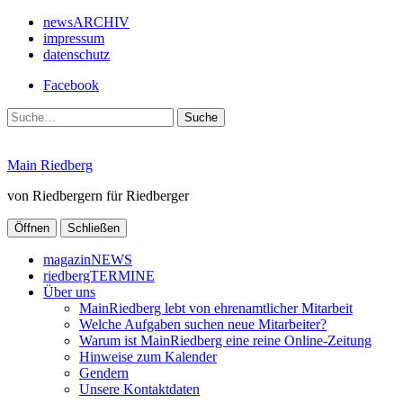
newsARCHIV
impressum
datenschutz
Facebook
Suche
Main Riedberg
von Riedbergern für Riedberger
Öffnen
Schließen
magazinNEWS
riedbergTERMINE
Über uns
MainRiedberg lebt von ehrenamtlicher Mitarbeit
Welche Aufgaben suchen neue Mitarbeiter?
Warum ist MainRiedberg eine reine Online-Zeitung
Hinweise zum Kalender
Gendern
Unsere Kontaktdaten