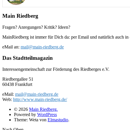
Main Riedberg
Fragen? Anregungen? Kritik? Ideen?
MainRiedberg ist immer für Dich da: per Email und natürlich auch in
eMail an:
mail@main-riedberg.de
Das Stadtteilmagazin
Interessengemeinschaft zur Förderung des Riedberges e.V.
Riedbergallee 51
60438 Frankfurt
eMail:
mail@main-riedberg.de
Web:
http://www.main-riedberg.de/
© 2026
Main Riedberg.
Powered by
WordPress
Theme: Weta von
Elmastudio
.
Nach Oben