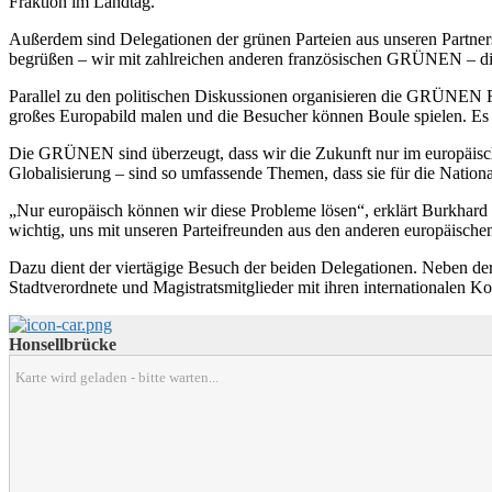
Fraktion im Landtag.
Außerdem sind Delegationen der grünen Parteien aus unseren Partner
begrüßen – wir mit zahlreichen anderen französischen GRÜNEN – die
Parallel zu den politischen Diskussionen organisieren die GRÜNEN F
großes Europabild malen und die Besucher können Boule spielen. Es p
Die GRÜNEN sind überzeugt, dass wir die Zukunft nur im europäisch
Globalisierung – sind so umfassende Themen, dass sie für die Nationa
„Nur europäisch können wir diese Probleme lösen“, erklärt Burkhard S
wichtig, uns mit unseren Parteifreunden aus den anderen europäisch
Dazu dient der viertägige Besuch der beiden Delegationen. Neben de
Stadtverordnete und Magistratsmitglieder mit ihren internationalen K
Honsellbrücke
Karte wird geladen - bitte warten...