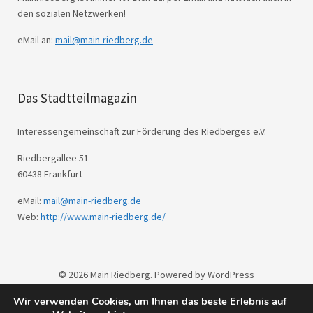
den sozialen Netzwerken!
eMail an:
mail@main-riedberg.de
Das Stadtteilmagazin
Interessengemeinschaft zur Förderung des Riedberges e.V.
Riedbergallee 51
60438 Frankfurt
eMail:
mail@main-riedberg.de
Web:
http://www.main-riedberg.de/
© 2026
Main Riedberg.
Powered by
WordPress
Theme: Weta von
Elmastudio
.
Wir verwenden Cookies, um Ihnen das beste Erlebnis auf