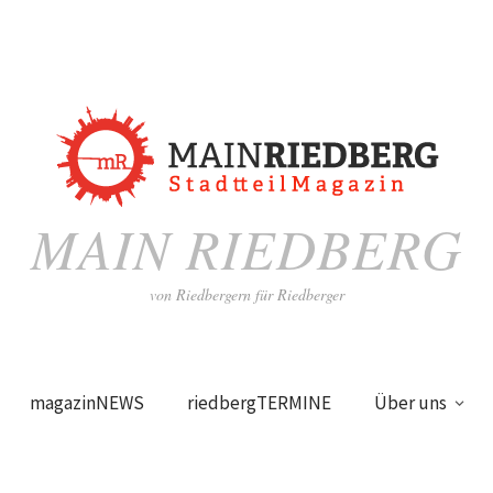
MAIN RIEDBERG
von Riedbergern für Riedberger
magazinNEWS
riedbergTERMINE
Über uns