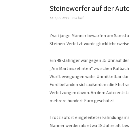
Steinewerfer auf der Au
14. April 2019
von
kmd
Zwei junge Männer bewarfen am Samstag
Steinen. Verletzt wurde glücklicherweis
Ein 48-Jähriger war gegen 15 Uhr auf de
„Am Martinszehnten“ zwischen Kalbach
Wurfbewegungen wahr. Unmittelbar danac
Ford befanden sich außerdem die Ehefrau
Verletzungen davon. An dem Auto entsta
mehrere hundert Euro geschätzt.
Trotz sofort eingeleiteter Fahndungsma
Männer werden als etwa 18 Jahre alt bes