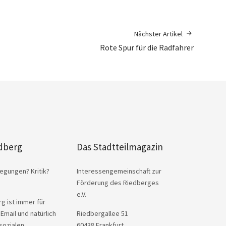
Nächster Artikel
Rote Spur für die Radfahrer
dberg
Das Stadtteilmagazin
egungen? Kritik?
Interessengemeinschaft zur
Förderung des Riedberges
e.V.
g ist immer für
 Email und natürlich
Riedbergallee 51
sozialen
60438 Frankfurt