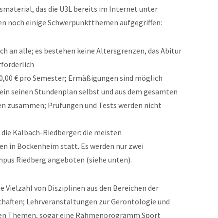
terial, das die U3L bereits im Internet unter
en noch einige Schwerpunktthemen aufgegriffen:
ch an alle; es bestehen keine Altersgrenzen, das Abitur
rforderlich
50,00 € pro Semester; Ermäßigungen sind möglich
h sein seinen Stundenplan selbst und aus dem gesamten
en zusammen; Prüfungen und Tests werden nicht
die Kalbach-Riedberger: die meisten
n in Bockenheim statt. Es werden nur zwei
pus Riedberg angeboten (siehe unten).
 Vielzahl von Disziplinen aus den Bereichen der
schaften; Lehrveranstaltungen zur Gerontologie und
schen Themen, sogar eine Rahmenprogramm Sport