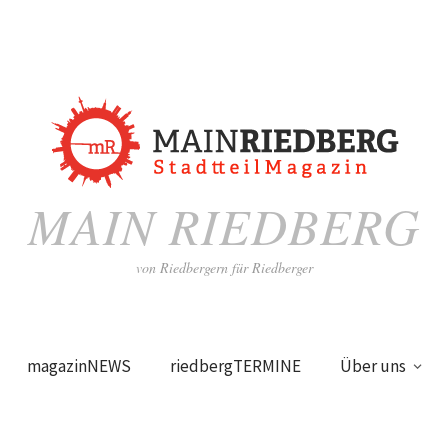
MAIN RIEDBERG
von Riedbergern für Riedberger
magazinNEWS
riedbergTERMINE
Über uns