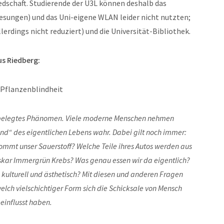
iedschaft. Studierende der U3L können deshalb das
esungen) und das Uni-eigene WLAN leider nicht nutzten;
llerdings nicht reduziert) und die Universität-Bibliothek.
s Riedberg:
e Pflanzenblindheit
ch belegtes Phänomen. Viele moderne Menschen nehmen
und“ des eigentlichen Lebens wahr. Dabei gilt noch immer:
ommt unser Sauerstoff? Welche Teile ihres Autos werden aus
kar Immergrün Krebs? Was genau essen wir da eigentlich?
kulturell und ästhetisch? Mit diesen und anderen Fragen
lch vielschichtiger Form sich die Schicksale von Mensch
einflusst haben.