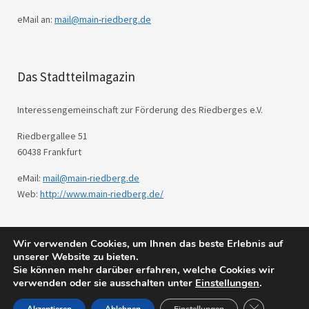
eMail an:
mail@main-riedberg.de
Das Stadtteilmagazin
Interessengemeinschaft zur Förderung des Riedberges e.V.
Riedbergallee 51
60438 Frankfurt
eMail:
mail@main-riedberg.de
Web:
http://www.main-riedberg.de/
Wir verwenden Cookies, um Ihnen das beste Erlebnis auf
© 2026
Main Riedberg.
Powered by
WordPress
unserer Website zu bieten.
Theme: Weta von
Elmastudio
.
Sie können mehr darüber erfahren, welche Cookies wir
verwenden oder sie ausschalten unter
Einstellungen
.
GDPR Cookie