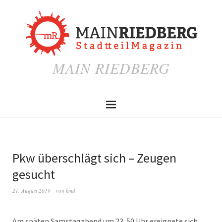
MAIN RIEDBERG
Pkw überschlägt sich – Zeugen
gesucht
21. August 2019
von
kmd
Am späten Samstagabend um 23. 50 Uhr ereignete sich