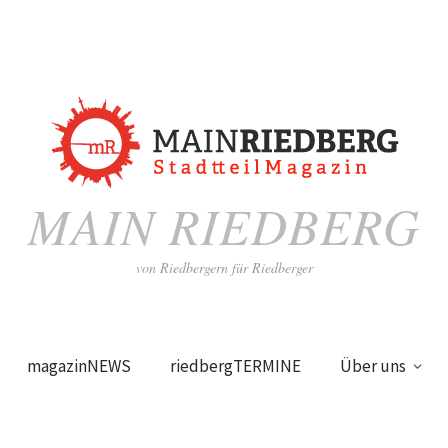
MAIN RIEDBERG
von Riedbergern für Riedberger
magazinNEWS
riedbergTERMINE
Über uns