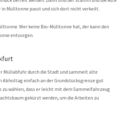
muck befreit werden. Dann sind der Stamm und die Äste
in Mülltonne passt und sich dort nicht verkeilt.
ltonne. Wer keine Bio-Mülltonne hat, der kann den
onne entsorgen.
kfurt
er Müllabfuhr durch die Stadt und sammelt alte
 Abholtag einfach an der Grundstücksgrenze gut
so zu wählen, dass er leicht mit dem Sammelfahrzeug
ihnachtsbaum gekürzt werden, um die Arbeiten zu