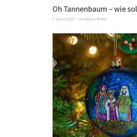
Oh Tannenbaum – wie soll
7. Januar 2023
von
Andreas Woitun