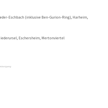
Nieder-Eschbach (inklusive Ben-Gurion-Ring), Harheim,
Niederursel, Eschersheim, Mertonviertel
ntsorgung