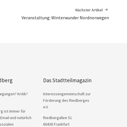
Nächster Artikel
Veranstaltung: Winterwunder Nordnorwegen
dberg
Das Stadtteilmagazin
egungen? Kritik?
Interessengemeinschaft zur
Förderung des Riedberges
e.V.
g ist immer für
 Email und natürlich
Riedbergallee 51
sozialen
60438 Frankfurt