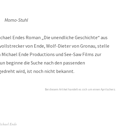
Momo-Stuhl
Michael Endes Roman „Die unendliche Geschichte“ aus
ollstrecker von Ende, Wolf-Dieter von Gronau, stelle
n Michael Ende Productions und See-Saw Films zur
 Nun beginne die Suche nach den passenden
edreht wird, ist noch nicht bekannt.
Bei diesem Artikel handelt es sich um einen Aprilscherz.
ichael Ende