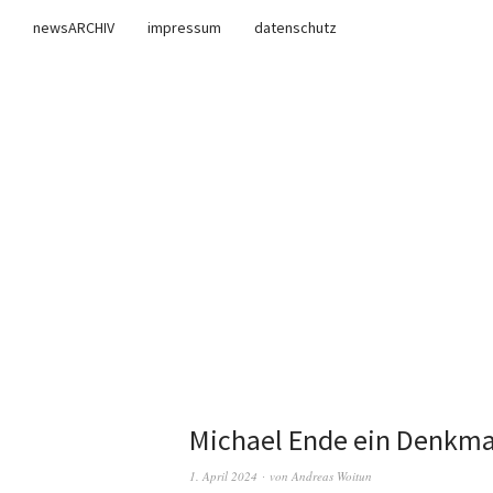
newsARCHIV
impressum
datenschutz
Michael Ende ein Denkma
1. April 2024
von
Andreas Woitun