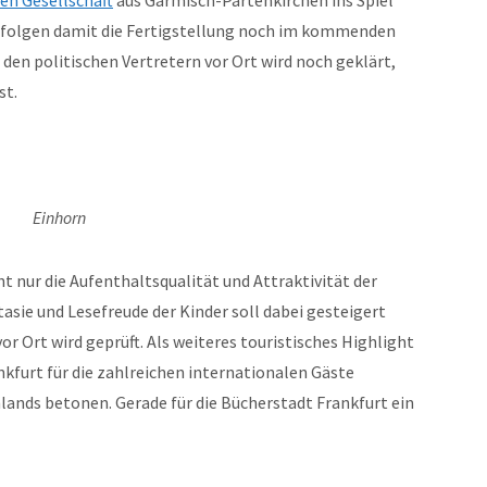
en Gesellschaft
aus Garmisch-Partenkirchen ins Spiel
erfolgen damit die Fertigstellung noch im kommenden
den politischen Vertretern vor Ort wird noch geklärt,
st.
Einhorn
ht nur die Aufenthaltsqualität und Attraktivität der
asie und Lesefreude der Kinder soll dabei gesteigert
r Ort wird geprüft. Als weiteres touristisches Highlight
ankfurt für die zahlreichen internationalen Gäste
hlands betonen. Gerade für die Bücherstadt Frankfurt ein