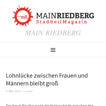
MAIN RIEDBERG
Lohnlücke zwischen Frauen und
Männern bleibt groß
6. März 2019
von
kmd
Der Equal Pay Day rückt die Unterschiede zwischen den