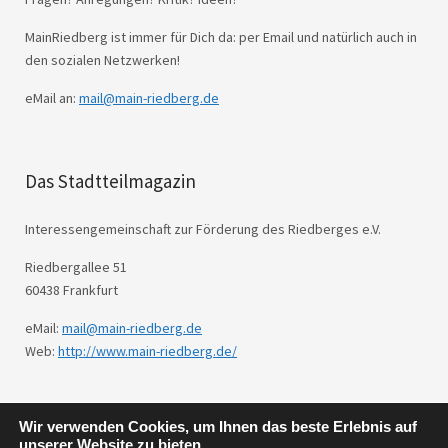
MainRiedberg ist immer für Dich da: per Email und natürlich auch in
den sozialen Netzwerken!
eMail an:
mail@main-riedberg.de
Das Stadtteilmagazin
Interessengemeinschaft zur Förderung des Riedberges e.V.
Riedbergallee 51
60438 Frankfurt
eMail:
mail@main-riedberg.de
Web:
http://www.main-riedberg.de/
Wir verwenden Cookies, um Ihnen das beste Erlebnis auf
© 2026
Main Riedberg.
Powered by
WordPress
unserer Website zu bieten.