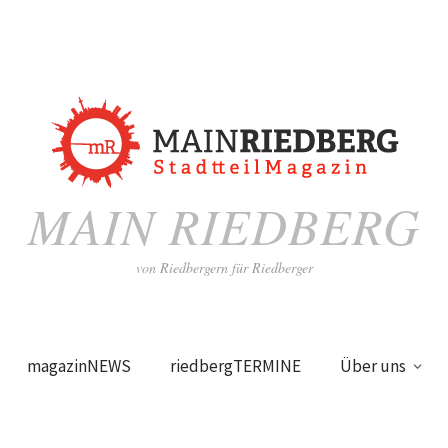
MAIN RIEDBERG
von Riedbergern für Riedberger
magazinNEWS
riedbergTERMINE
Über uns