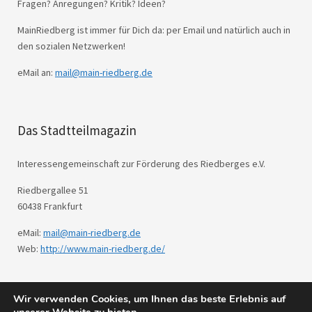
Fragen? Anregungen? Kritik? Ideen?
MainRiedberg ist immer für Dich da: per Email und natürlich auch in
den sozialen Netzwerken!
eMail an:
mail@main-riedberg.de
Das Stadtteilmagazin
Interessengemeinschaft zur Förderung des Riedberges e.V.
Riedbergallee 51
60438 Frankfurt
eMail:
mail@main-riedberg.de
Web:
http://www.main-riedberg.de/
Wir verwenden Cookies, um Ihnen das beste Erlebnis auf
© 2026
Main Riedberg.
Powered by
WordPress