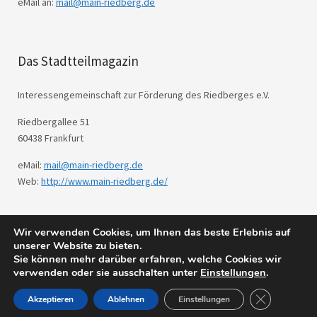
eMail an:
mail@main-riedberg.de
Das Stadtteilmagazin
Interessengemeinschaft zur Förderung des Riedberges e.V.
Riedbergallee 51
60438 Frankfurt
eMail:
mail@main-riedberg.de
Web:
http://www.main-riedberg.de/
Wir verwenden Cookies, um Ihnen das beste Erlebnis auf
© 2026
Main Riedberg.
Powered by
WordPress
unserer Website zu bieten.
Theme: Weta von
Elmastudio
.
Sie können mehr darüber erfahren, welche Cookies wir
verwenden oder sie ausschalten unter
Einstellungen
.
GDPR Cookie
Akzeptieren
Ablehnen
Einstellungen