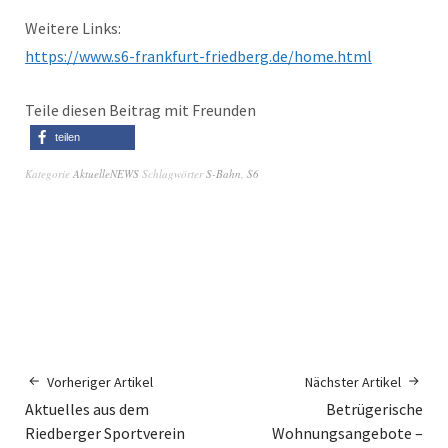
Weitere Links:
https://www.s6-frankfurt-friedberg.de/home.html
Teile diesen Beitrag mit Freunden
teilen
Kategorie
AktuelleNEWS
Schlagwörter
S-Bahn
,
S6
Vorheriger Artikel
Nächster Artikel
Aktuelles aus dem
Betrügerische
Riedberger Sportverein
Wohnungsangebote –