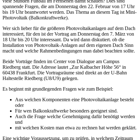
viele Stunden Fußball im Fernsehen damit schauen? Dies sind
spannende Fragen, die am Donnerstag den 22. Februar von 17 Uhr
bis 19 Uhr beantwortet werden. Das Thema an diesem Tag ist Mini-
Photovoltaik (Balkonkraftwerke).
Wer sich lieber für die größeren Photovoltaikanlagen auf dem Dach
interessiert, für den ist der Vortrag am Donnerstag den 7. März von
18 Uhr bis 20 Uhr interessant. Da wird dann diskutiert. ob die
Installation von Photovoltaik-Anlagen auf dem eigenen Dach Sinn
macht und welche Rahmenbedingungen man dabei beachten sollte.
Beide Vorträge finden im Center von Dialogue am Campus
Riedberg statt. Die Adresse lautet „Zur Kalbacher Höhe 56“ in
60438 Frankfurt. Die Vortragsräume sind direkt an der U-Bahn
Haltestelle Riedberg (U8/U9) gelegen.
Es beginnt mit grundlegenden Fragen wie zum Beispiel:
Aus welchen Komponenten eine Photovoltaikanlage besteht
oder
Für wen Balkonkraftwerke besonders geeignet sind.
Auch die Frage welche Genehmigung dafür benötigt werden
und
mit welchen Kosten man etwa zu rechnen hat werden geklärt.
Eine wichtige Voraussetzung, um zu prüfen, in welchem Zeitraum