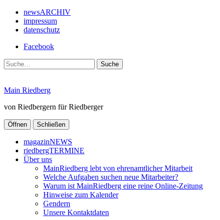
newsARCHIV
impressum
datenschutz
Facebook
Suche
Main Riedberg
von Riedbergern für Riedberger
Öffnen
Schließen
magazinNEWS
riedbergTERMINE
Über uns
MainRiedberg lebt von ehrenamtlicher Mitarbeit
Welche Aufgaben suchen neue Mitarbeiter?
Warum ist MainRiedberg eine reine Online-Zeitung
Hinweise zum Kalender
Gendern
Unsere Kontaktdaten