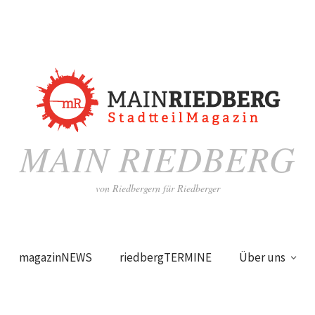
MAIN RIEDBERG
von Riedbergern für Riedberger
magazinNEWS
riedbergTERMINE
Über uns