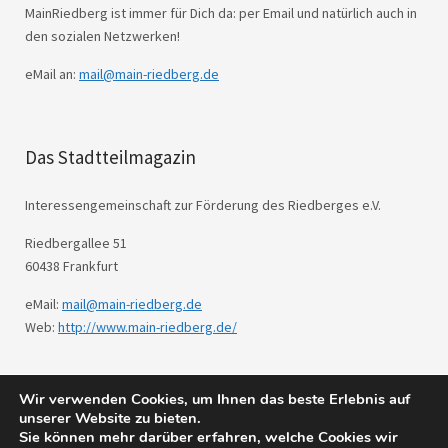
MainRiedberg ist immer für Dich da: per Email und natürlich auch in
den sozialen Netzwerken!
eMail an:
mail@main-riedberg.de
Das Stadtteilmagazin
Interessengemeinschaft zur Förderung des Riedberges e.V.
Riedbergallee 51
60438 Frankfurt
eMail:
mail@main-riedberg.de
Web:
http://www.main-riedberg.de/
Wir verwenden Cookies, um Ihnen das beste Erlebnis auf
© 2026
Main Riedberg.
Powered by
WordPress
unserer Website zu bieten.
Theme: Weta von
Elmastudio
.
Sie können mehr darüber erfahren, welche Cookies wir