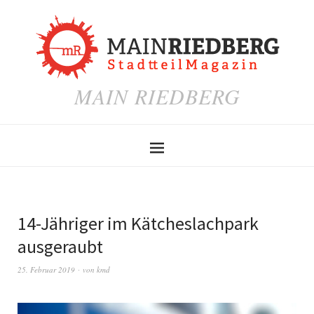
MAIN RIEDBERG
14-Jähriger im Kätcheslachpark
ausgeraubt
25. Februar 2019
von
kmd