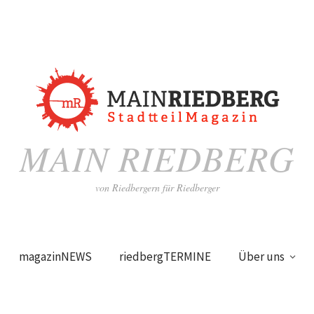
MAIN RIEDBERG
von Riedbergern für Riedberger
magazinNEWS
riedbergTERMINE
Über uns