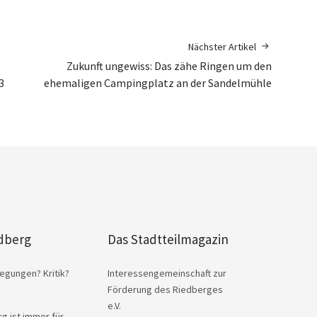
Nächster Artikel
Zukunft ungewiss: Das zähe Ringen um den
3
ehemaligen Campingplatz an der Sandelmühle
dberg
Das Stadtteilmagazin
egungen? Kritik?
Interessengemeinschaft zur
Förderung des Riedberges
e.V.
g ist immer für